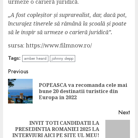
urmeze o carieră juridică.
„A fost copleșitor și suprarealist, dar, dacă pot,
încurajez tinerele să rămână la școală și poate
să le inspir să urmeze o carieră juridică”.
sursa: https://www.filmnow.ro/
Tags:
amber heard
johnny depp
Continue
Previous
Reading
POPEASCA va recomanda cele mai
Pre
bune 20 destinatii turistice din
pos
Europa in 2022
Next
INVIT TOTI CANDIDATII LA
PRESEDINTIA ROMANIEI 2025 LA
Next
INTERVIURI AICI PE SITE UL MEU!