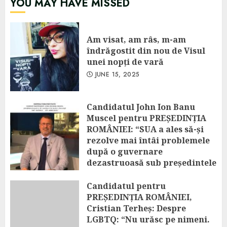
YOU MAY HAVE MISSED
Am visat, am râs, m-am
îndrăgostit din nou de Visul
unei nopți de vară
JUNE 15, 2025
Candidatul John Ion Banu
Muscel pentru PREȘEDINȚIA
ROMÂNIEI: “SUA a ales să-și
rezolve mai întâi problemele
după o guvernare
dezastruoasă sub președintele
Biden! Amânarea excluderii
vizelor românilor spre SUA
Candidatul pentru
este o decizie temporară!”
PREȘEDINȚIA ROMÂNIEI,
Cristian Terheș: Despre
APRIL 25, 2025
LGBTQ: “Nu urăsc pe nimeni.