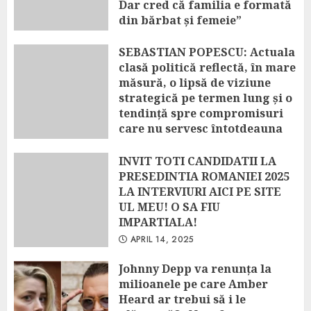
Dar cred că familia e formată
din bărbat și femeie”
APRIL 22, 2025
SEBASTIAN POPESCU: Actuala
clasă politică reflectă, în mare
măsură, o lipsă de viziune
strategică pe termen lung și o
tendință spre compromisuri
care nu servesc întotdeauna
interesul național
INVIT TOTI CANDIDATII LA
APRIL 14, 2025
PRESEDINTIA ROMANIEI 2025
LA INTERVIURI AICI PE SITE
UL MEU! O SA FIU
IMPARTIALA!
APRIL 14, 2025
Johnny Depp va renunța la
milioanele pe care Amber
Heard ar trebui să i le