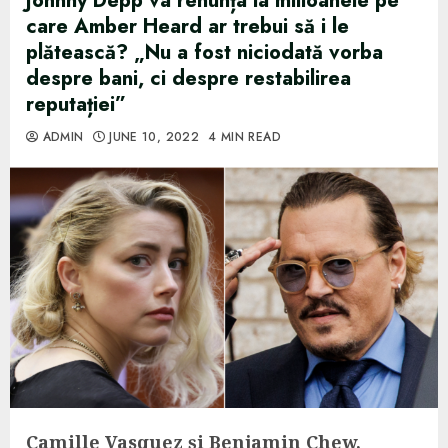
Johnny Depp va renunța la milioanele pe
care Amber Heard ar trebui să i le
plătească? „Nu a fost niciodată vorba
despre bani, ci despre restabilirea
reputației”
ADMIN
JUNE 10, 2022
4 MIN READ
Camille Vasquez și Benjamin Chew,