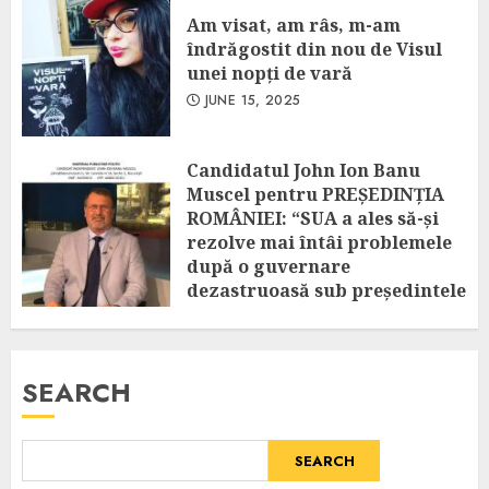
Am visat, am râs, m-am
îndrăgostit din nou de Visul
unei nopți de vară
JUNE 15, 2025
Candidatul John Ion Banu
Muscel pentru PREȘEDINȚIA
ROMÂNIEI: “SUA a ales să-și
rezolve mai întâi problemele
după o guvernare
dezastruoasă sub președintele
Biden! Amânarea excluderii
vizelor românilor spre SUA
este o decizie temporară!”
SEARCH
APRIL 25, 2025
SEARCH