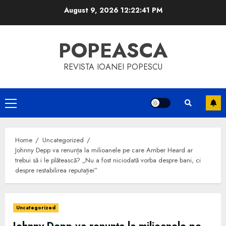
Skip
August 9, 2026
12:22:42 PM
to
content
POPEASCA
REVISTA IOANEI POPESCU
Primary
Menu
Home
Uncategorized
Johnny Depp va renunța la milioanele pe care Amber Heard ar
trebui să i le plătească? „Nu a fost niciodată vorba despre bani, ci
despre restabilirea reputației”
Uncategorized