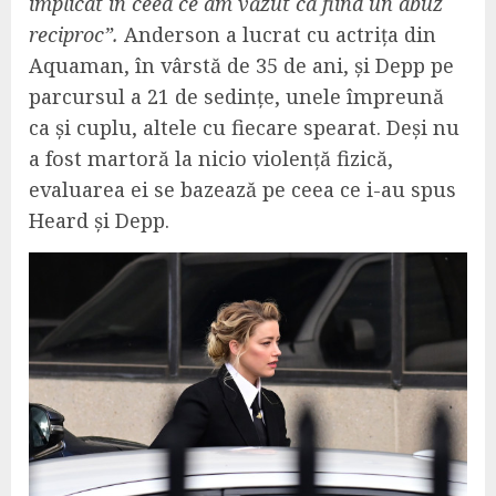
implicat în ceea ce am văzut ca fiind un abuz
reciproc”.
Anderson a lucrat cu actrița din
Aquaman, în vârstă de 35 de ani, și Depp pe
parcursul a 21 de sedințe, unele împreună
ca și cuplu, altele cu fiecare spearat. Deși nu
a fost martoră la nicio violență fizică,
evaluarea ei se bazează pe ceea ce i-au spus
Heard și Depp.