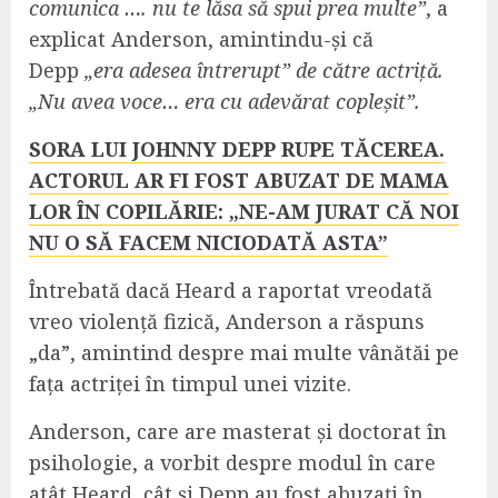
comunica …. nu te lăsa să spui prea multe”
, a
explicat Anderson, amintindu-și că
Depp
„era adesea întrerupt” de către actriță.
„Nu avea voce… era cu adevărat copleșit”.
SORA LUI JOHNNY DEPP RUPE TĂCEREA.
ACTORUL AR FI FOST ABUZAT DE MAMA
LOR ÎN COPILĂRIE: „NE-AM JURAT CĂ NOI
NU O SĂ FACEM NICIODATĂ ASTA”
Întrebată dacă Heard a raportat vreodată
vreo violență fizică, Anderson a răspuns
„da”, amintind despre mai multe vânătăi pe
fața actriței în timpul unei vizite.
Anderson, care are masterat și doctorat în
psihologie, a vorbit despre modul în care
atât Heard, cât și Depp au fost abuzați în