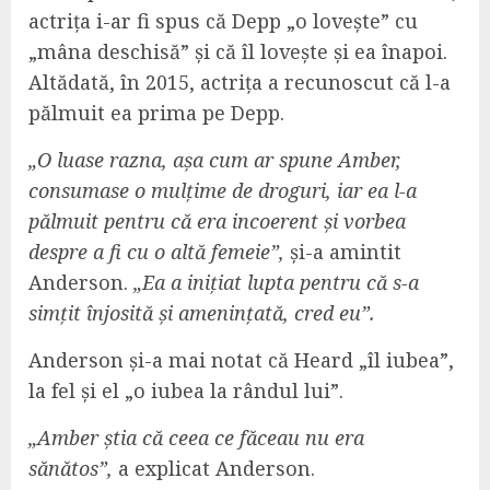
actrița i-ar fi spus că Depp „o lovește” cu
„mâna deschisă” și că îl lovește și ea înapoi.
Altădată, în 2015, actrița a recunoscut că l-a
pălmuit ea prima pe Depp.
„O luase razna, așa cum ar spune Amber,
consumase o mulțime de droguri, iar ea l-a
pălmuit pentru că era incoerent și vorbea
despre a fi cu o altă femeie”,
și-a amintit
Anderson.
„Ea a inițiat lupta pentru că s-a
simțit înjosită și amenințată, cred eu”.
Anderson și-a mai notat că Heard „îl iubea”,
la fel și el „o iubea la rândul lui”.
„Amber știa că ceea ce făceau nu era
sănătos”,
a explicat Anderson.