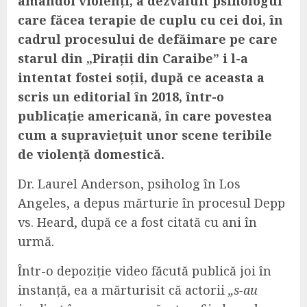
amândoi violenți, a dezvăluit psihologul
care făcea terapie de cuplu cu cei doi, în
cadrul procesului de defăimare pe care
starul din „Pirații din Caraibe” i l-a
intentat fostei soții, după ce aceasta a
scris un editorial în 2018, într-o
publicație americană, în care povestea
cum a supraviețuit unor scene teribile
de violență domestică.
Dr. Laurel Anderson, psiholog în Los
Angeles, a depus mărturie în procesul Depp
vs. Heard, după ce a fost citată cu ani în
urmă.
Într-o depoziție video făcută publică joi în
instanță, ea a mărturisit că actorii
„s-au