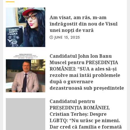
Am visat, am râs, m-am
îndrăgostit din nou de Visul
unei nopți de vară
JUNE 15, 2025
Candidatul John Ion Banu
Muscel pentru PREȘEDINȚIA
ROMÂNIEI: “SUA a ales să-și
rezolve mai întâi problemele
după o guvernare
dezastruoasă sub președintele
Biden! Amânarea excluderii
vizelor românilor spre SUA
Candidatul pentru
este o decizie temporară!”
PREȘEDINȚIA ROMÂNIEI,
Cristian Terheș: Despre
APRIL 25, 2025
LGBTQ: “Nu urăsc pe nimeni.
Dar cred că familia e formată