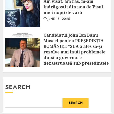
Am visat, am râs, m-am
îndrăgostit din nou de Visul
unei nopți de vară
JUNE 15, 2025
Candidatul John Ion Banu
Muscel pentru PREȘEDINȚIA
ROMÂNIEI: “SUA a ales să-și
rezolve mai întâi problemele
după o guvernare
dezastruoasă sub președintele
Biden! Amânarea excluderii
vizelor românilor spre SUA
este o decizie temporară!”
SEARCH
APRIL 25, 2025
SEARCH