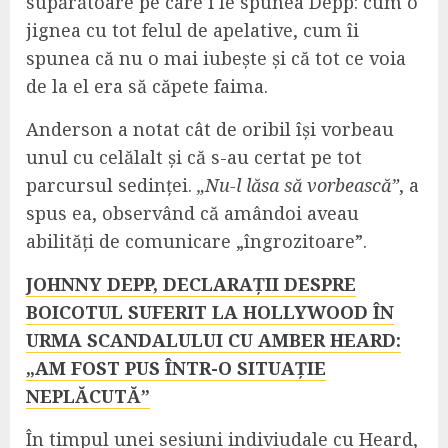
supărătoare pe care i le spunea Depp: cum o
jignea cu tot felul de apelative, cum îi
spunea că nu o mai iubește și că tot ce voia
de la el era să căpete faima.
Anderson a notat cât de oribil își vorbeau
unul cu celălalt și că s-au certat pe tot
parcursul sedinței.
„Nu-l lăsa să vorbească”
, a
spus ea, observând că amândoi aveau
abilități de comunicare „îngrozitoare”.
JOHNNY DEPP, DECLARAȚII DESPRE
BOICOTUL SUFERIT LA HOLLYWOOD ÎN
URMA SCANDALULUI CU AMBER HEARD:
„AM FOST PUS ÎNTR-O SITUAȚIE
NEPLĂCUTĂ”
În timpul unei sesiuni indiviudale cu Heard,