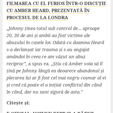
FILMAREA CU EL FURIOS ÎNTR-O DISCUȚIE
CU AMBER HEARD, PREZENTATĂ ÎN
PROCESUL DE LA LONDRA
„Johnny ținea totul sub control de… aproape
20, 30 de ani și ambii au fost victime ale
abuzului în casele lor. Odată cu doamna Heard
s-a declanșat iar trauma și s-au angajat
amândoi în ceea ce am văzut un abuz
reciproc”,
a spus ea.
„Știu că Amber voia să îl
țină pe Johnny lângă ea deoarece abandonul și
plecarea lui ar fi fost cel mai negru coșmar al ei
și cred că poate el a inițiat conflictul din când
în când, dar nu sunt sigură de asta.”
Citește și: