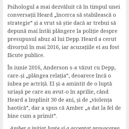
Psihologul a mai dezvăluit că în timpul unei
conversații Heard „încerca să stabilească o
strategie” și a vrut să știe dacă ar trebui să
depună mai întâi plângere la poliție despre
presupusul abuz al lui Depp. Heard a cerut
divorțul în mai 2016, iar acuzațiile ei au fost
făcute publice.
În iunie 2016, Anderson s-a văzut cu Depp,
care-și „plângea relația”, deoarece încă o
iubea pe actriță. El și-a amintit de o luptă
uriașă pe care au avut-o în aprilie, când
Heard a împlinit 30 de ani, și de „violența
haotică”, dar a spus că Amber „a dat la fel de
bine cum a primit”.
„Amber a inițiat lupte și a acceptat provocarea