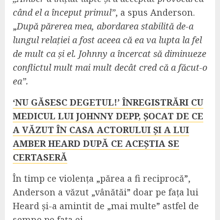
când el a început primul”
, a spus Anderson.
„
După părerea mea, abordarea stabilită de-a
lungul relației a fost aceea că ea va lupta la fel
de mult ca și el. Johnny a încercat să diminueze
conflictul mult mai mult decât cred că a făcut-o
ea”.
‘NU GĂSESC DEGETUL!’ ÎNREGISTRĂRI CU
MEDICUL LUI JOHNNY DEPP, ȘOCAT DE CE
A VĂZUT ÎN CASA ACTORULUI ȘI A LUI
AMBER HEARD DUPĂ CE ACEȘTIA SE
CERTASERĂ
În timp ce violența „părea a fi reciprocă”,
Anderson a văzut „vânătăi” doar pe fața lui
Heard și-a amintit de „mai multe” astfel de
semne pe fața ei.