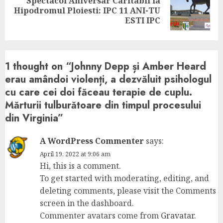
Spectacol Aniversar Caritabil la
Next
Hipodromul Ploiesti: IPC 11 ANI-TU
post:
ESTI IPC
1 thought on “
Johnny Depp și Amber Heard
erau amândoi violenți, a dezvăluit psihologul
cu care cei doi făceau terapie de cuplu.
Mărturii tulburătoare din timpul procesului
din Virginia
”
A WordPress Commenter
says:
April 19, 2022 at 9:06 am
Hi, this is a comment.
To get started with moderating, editing, and
deleting comments, please visit the Comments
screen in the dashboard.
Commenter avatars come from
Gravatar
.