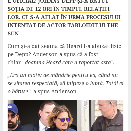
E OFICIAL: JOHNNY DEPP ȘI-A BĂTUT
SOȚIA DE 12 ORI ÎN TIMPUL RELAȚIEI
LOR. CE S-A AFLAT ÎN URMA PROCESULUI
INTENTAT DE ACTOR TABLOIDULUI THE
SUN
Cum și-a dat seama că Heard l-a abuzat fizic
pe Depp? Anderson a spus că a fost
chiar
„doamna Heard care a raportat asta”.
„Era un motiv de mândrie pentru ea, când nu
se simțea respectată, să inițieze o luptă. Tatăl ei
o bătuse”,
a spus Anderson.