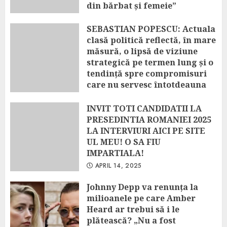
din bărbat și femeie”
APRIL 22, 2025
SEBASTIAN POPESCU: Actuala
clasă politică reflectă, în mare
măsură, o lipsă de viziune
strategică pe termen lung și o
tendință spre compromisuri
care nu servesc întotdeauna
interesul național
INVIT TOTI CANDIDATII LA
APRIL 14, 2025
PRESEDINTIA ROMANIEI 2025
LA INTERVIURI AICI PE SITE
UL MEU! O SA FIU
IMPARTIALA!
APRIL 14, 2025
Johnny Depp va renunța la
milioanele pe care Amber
Heard ar trebui să i le
plătească? „Nu a fost