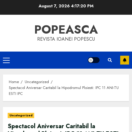
Skip
August 7, 2026
4:17:21 PM
to
content
POPEASCA
REVISTA IOANEI POPESCU
Primary
Menu
Home
Uncategorized
Spectacol Aniversar Caritabil la Hipodromul Ploiesti: IPC 11 ANI-TU
ESTI IPC
Uncategorized
Spectacol Aniversar Caritabil la