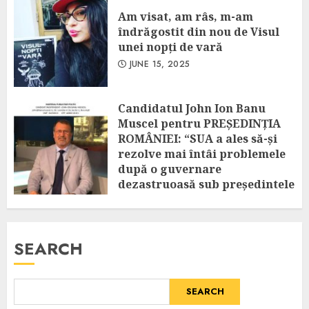
Am visat, am râs, m-am
îndrăgostit din nou de Visul
unei nopți de vară
JUNE 15, 2025
Candidatul John Ion Banu
Muscel pentru PREȘEDINȚIA
ROMÂNIEI: “SUA a ales să-și
rezolve mai întâi problemele
după o guvernare
dezastruoasă sub președintele
Biden! Amânarea excluderii
vizelor românilor spre SUA
este o decizie temporară!”
SEARCH
APRIL 25, 2025
SEARCH