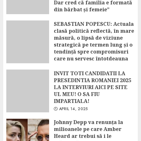
Dar cred că familia e formată
din bărbat și femeie”
APRIL 22, 2025
SEBASTIAN POPESCU: Actuala
clasă politică reflectă, în mare
măsură, o lipsă de viziune
strategică pe termen lung și o
tendință spre compromisuri
care nu servesc întotdeauna
interesul național
INVIT TOTI CANDIDATII LA
APRIL 14, 2025
PRESEDINTIA ROMANIEI 2025
LA INTERVIURI AICI PE SITE
UL MEU! O SA FIU
IMPARTIALA!
APRIL 14, 2025
Johnny Depp va renunța la
milioanele pe care Amber
Heard ar trebui să i le