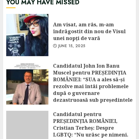
YOU MAY HAVE MISSED
Am visat, am râs, m-am
îndrăgostit din nou de Visul
unei nopți de vară
JUNE 15, 2025
Candidatul John Ion Banu
Muscel pentru PREȘEDINȚIA
ROMÂNIEI: “SUA a ales să-și
rezolve mai întâi problemele
după o guvernare
dezastruoasă sub președintele
Biden! Amânarea excluderii
vizelor românilor spre SUA
Candidatul pentru
este o decizie temporară!”
PREȘEDINȚIA ROMÂNIEI,
Cristian Terheș: Despre
APRIL 25, 2025
LGBTQ: “Nu urăsc pe nimeni.