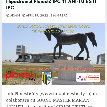
Hipodromul Ploiesti: IPC 11 ANI-TU ESTI
IPC
ADMIN
APRIL 19, 2022
2 MIN READ
InfoPloiestiCity (www.infoploiesticity.ro) in
colaborare cu SOUND MASTER MARIAN
ANGHEL si cu sprijinul CSM PLOIESTI, va