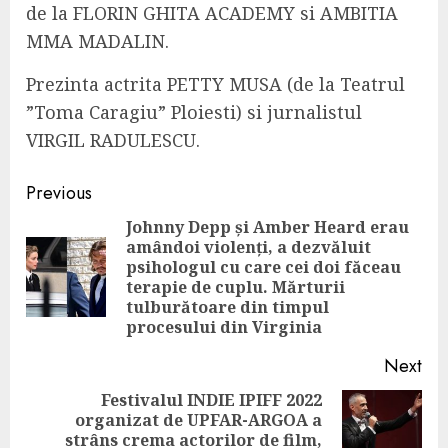
de la FLORIN GHITA ACADEMY si AMBITIA
MMA MADALIN.
Prezinta actrita PETTY MUSA (de la Teatrul
”Toma Caragiu” Ploiesti) si jurnalistul
VIRGIL RADULESCU.
Continue
Previous
Reading
Johnny Depp și Amber Heard erau
amândoi violenți, a dezvăluit
psihologul cu care cei doi făceau
Pre
terapie de cuplu. Mărturii
pos
tulburătoare din timpul
procesului din Virginia
Next
Festivalul INDIE IPIFF 2022
organizat de UPFAR-ARGOA a
Next
strâns crema actorilor de film,