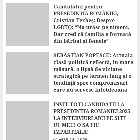
vizelor românilor spre SUA
Candidatul pentru
este o decizie temporară!”
PREȘEDINȚIA ROMÂNIEI,
Cristian Terheș: Despre
APRIL 25, 2025
LGBTQ: “Nu urăsc pe nimeni.
Dar cred că familia e formată
din bărbat și femeie”
APRIL 22, 2025
SEBASTIAN POPESCU: Actuala
clasă politică reflectă, în mare
măsură, o lipsă de viziune
strategică pe termen lung și o
tendință spre compromisuri
care nu servesc întotdeauna
interesul național
INVIT TOTI CANDIDATII LA
APRIL 14, 2025
PRESEDINTIA ROMANIEI 2025
LA INTERVIURI AICI PE SITE
UL MEU! O SA FIU
IMPARTIALA!
APRIL 14, 2025