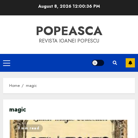
Skip
August 8, 2026
12:00:36 PM
to
content
POPEASCA
REVISTA IOANEI POPESCU
Primary
Menu
Home
magic
magic
3 min read